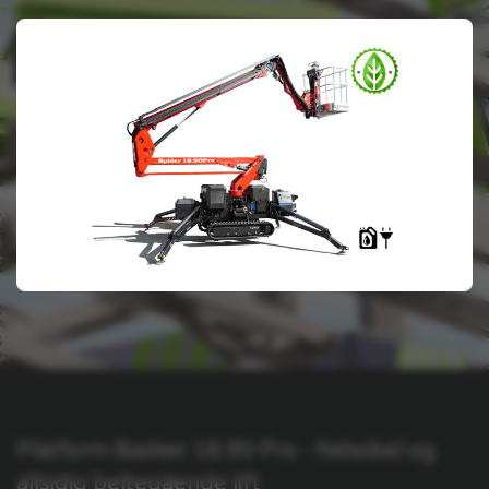
Platform Basket 18.90 Pro - fleksibel og
allsidig beltegående lift