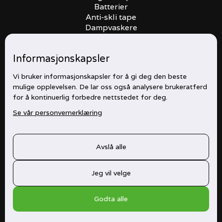
Batterier
Anti-skli tape
Dampvaskere
Batteribanker
Informasjonskapsler
Åpningstider
Vi bruker informasjonskapsler for å gi deg den beste
mulige opplevelsen. De lar oss også analysere brukeratferd
Mandag
07:00 - 16:00
for å kontinuerlig forbedre nettstedet for deg.
Tirsdag
07:00 - 16:00
Se vår personvernerklæring
Onsdag
07:00 - 16:00
Torsdag
07:00 - 16:00
Fredag
07:00 - 16:00
Avslå alle
Helg
Stengt
Jeg vil velge
Kontakt
Godta alle
904 16 664
404 66 685