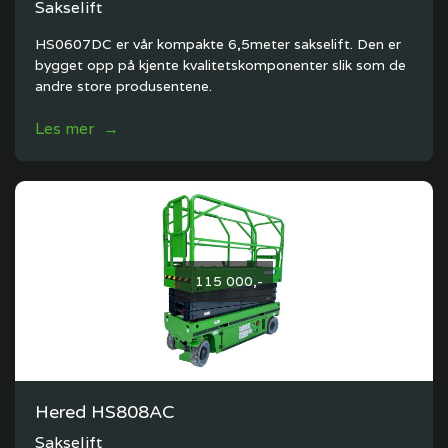
Sakselift
HS0607DC er vår kompakte 6,5meter sakselift. Den er
bygget opp på kjente kvalitetskomponenter slik som de
andre store produsentene.
Les mer →
115 000,-
Hered HS808AC
Sakselift