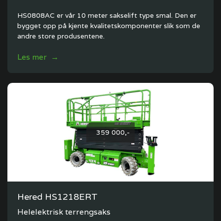
HS0808AC er vår 10 meter sakselift type smal. Den er
bygget opp på kjente kvalitetskomponenter slik som de
andre store produsentene.
Les mer →
359 000,-
Hered HS1218ERT
Helelektrisk terrengsaks