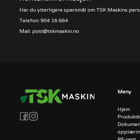
Har du ytterligere spørsmål om TSK Maskins perso
Telefon: 904 16 664
Mail: post@tskmaskin.no
Meny
Hjem
Produktk
Dokumen
opplæri
RE-rent