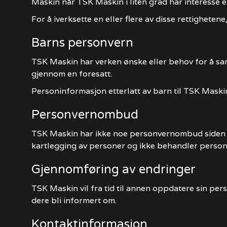
Maskin når TSK Maskin i liten grad har interesse e
For å iverksette en eller flere av disse rettigheten
Barns personvern
TSK Maskin har verken ønske eller behov for å s
gjennom en foresatt.
Personinformasjon etterlatt av barn til TSK Maskin
Personvernombud
TSK Maskin har ikke noe personvernombud siden bed
kartlegging av personer og ikke behandler person
Gjennomføring av endringer
TSK Maskin vil fra tid til annen oppdatere sin per
dere bli informert om.
Kontaktinformasjon