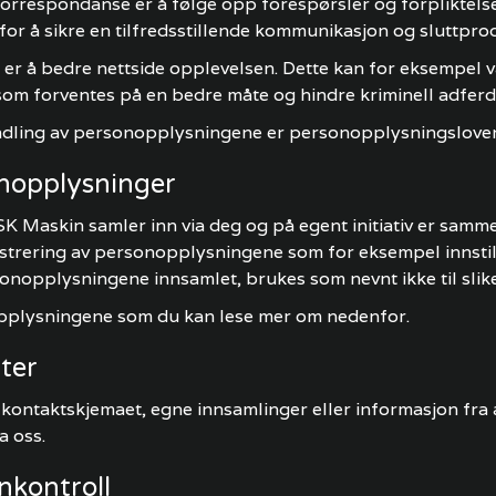
orrespondanse er å følge opp forespørsler og forpliktels
for å sikre en tilfredsstillende kommunikasjon og sluttpro
er å bedre nettside opplevelsen. Dette kan for eksempel v
e som forventes på en bedre måte og hindre kriminell adfer
andling av personopplysningene er personopplysningsloven
nopplysninger
askin samler inn via deg og på egent initiativ er samme
strering av personopplysningene som for eksempel innstilli
sonopplysningene innsamlet, brukes som nevnt ikke til slik
onopplysningene som du kan lese mer om nedenfor.
ter
ontaktskjemaet, egne innsamlinger eller informasjon fra a
a oss.
rnkontroll