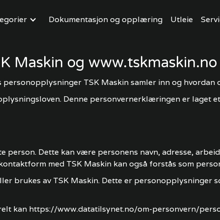
egorier
Dokumentasjon og opplæring
Utleie
Servi
SK Maskin og www.tskmaskin.no
s personopplysninger TSK Maskin samler inn og hvordan 
pplysningsloven. Denne personvernerklæringen er laget et
 person. Dette kan være personens navn, adresse, arbeids
g kontaktform med TSK Maskin kan også forstås som perso
ler brukes av TSK Maskin. Dette er personopplysninger som
elt kan https://www.datatilsynet.no/om-personvern/pers