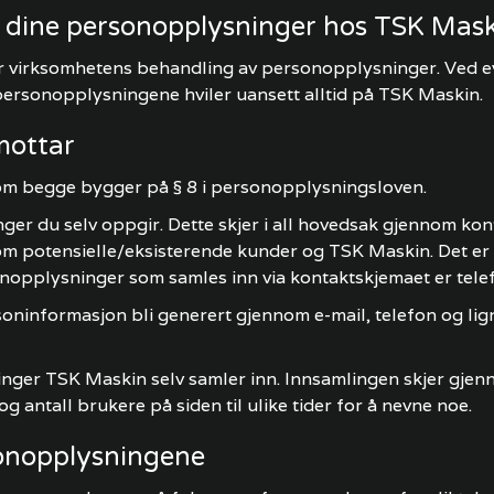
r dine personopplysninger hos TSK Mas
 virksomhetens behandling av personopplysninger. Ved eve
personopplysningene hviler uansett alltid på TSK Maskin.
mottar
som begge bygger på § 8 i personopplysningsloven.
er du selv oppgir. Dette skjer i all hovedsak gjennom kon
otensielle/eksisterende kunder og TSK Maskin. Det er helt 
onopplysninger som samles inn via kontaktskjemaet er telef
ersoninformasjon bli generert gjennom e-mail, telefon og
inger TSK Maskin selv samler inn. Innsamlingen skjer gje
g antall brukere på siden til ulike tider for å nevne noe.
onopplysningene