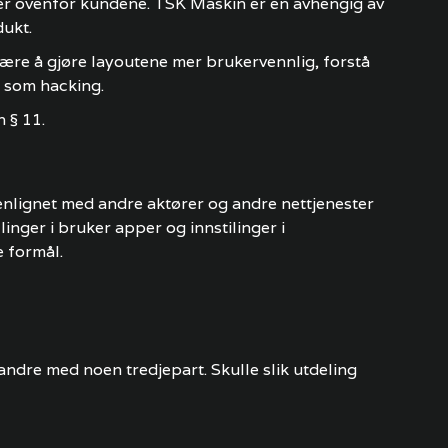
er ovenfor kundene. TSK Maskin er en avhengig av
dukt.
ære å gjøre layoutene mer brukervennlig, forstå
d som hacking.
 § 11.
nlignet med andre aktører og andre nettjenester
nger i bruker apper og innstilinger i
e formål.
ndre med noen tredjepart. Skulle slik utdeling