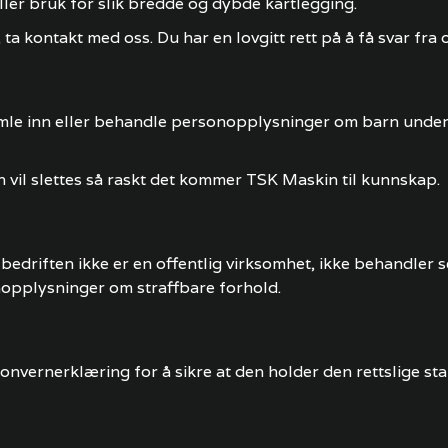
ller bruk for slik bredde og dybde kartlegging.
e, ta kontakt med oss. Du har en lovgitt rett på å få svar fr
amle inn eller behandle personopplysninger om barn unde
 vil slettes så raskt det kommer TSK Maskin til kunnskap.
riften ikke er en offentlig virksomhet, ikke behandler s
opplysninger om straffbare forhold.
sonvernerklæring for å sikre at den holder den rettslige sta