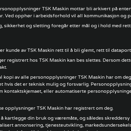
ersonopplysninger TSK Maskin mottar bli arkivert på enten 
 Ved opphør i arbeidsforhold vil all kommunikasjon og pe
, sikkerhet og sletting foregår etter mål og i hold med rett
nde av TSK Maskin rett til å bli glemt, rett til dataportabil
nger registrert hos TSK Maskin kan bes slettes. Dersom dett
akt.
digital kopi av alle personopplysninger TSK Maskin har om d
 hvis det er teknisk mulig og forsvarlig. Personopplysnin
 kontaktskjemaet, eller automatiserte personopplysning
vilke opplysninger TSK Maskin har registrert om deg.
kin å kartlegge din bruk og væremåte, og således skredders
isert annonsering, tjenesteutvikling, markedsundersøkelser