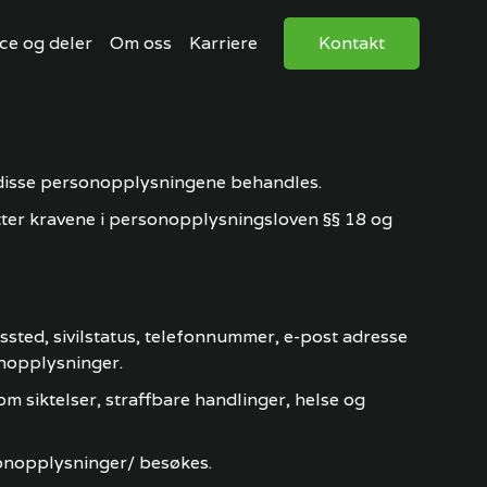
ce og deler
Om oss
Karriere
Kontakt
disse personopplysningene behandles.
ter kravene i personopplysningsloven §§ 18 og
sted, sivilstatus, telefonnummer, e-post adresse
nopplysninger.
 siktelser, straffbare handlinger, helse og
onopplysninger/ besøkes.