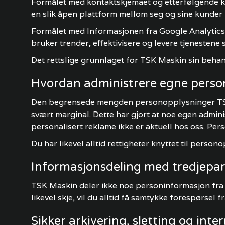
Formålet med kontaktskjemaet og etterfølgende k
en slik åpen plattform mellom seg og sine kunder 
Formålet med Informasjonen fra Google Analytics 
bruker trender, effektivisere og levere tjenesten
Det rettslige grunnlaget for TSK Maskin sin beh
Hvordan administrere egne perso
Den begrensede mengden personopplysninger TSK M
svært marginal. Dette har gjort at noe egen admini
personalisert reklame ikke er aktuell hos oss. Per
Du har likevel alltid rettigheter knyttet til pers
Informasjonsdeling med tredjepar
TSK Maskin deler ikke noe personinformasjon fra k
likevel skje, vil du alltid få samtykke forespørsel fr
Sikker arkivering, sletting og inte