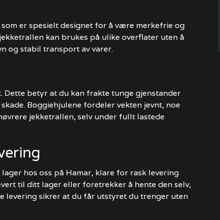
 som er spesielt designet for å være merkefrie og
ekketrallen kan brukes på ulike overflater uten å
n og stabil transport av varer.
t. Dette betyr at du kan frakte tunge gjenstander
r skade. Boggiehjulene fordeler vekten jevnt, noe
øvrere jekketrallen, selv under fullt lastede
evering
å lager hos oss på Hamar, klare for rask levering
ert til ditt lager eller foretrekker å hente den selv,
ke levering sikrer at du får utstyret du trenger uten