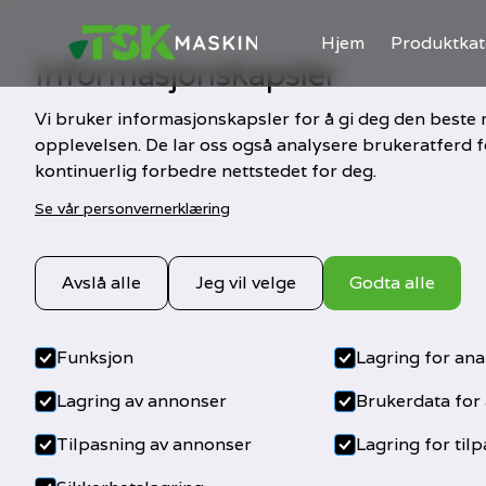
Hjem
Produktkat
Informasjonskapsler
Vi bruker informasjonskapsler for å gi deg den beste 
opplevelsen. De lar oss også analysere brukeratferd f
kontinuerlig forbedre nettstedet for deg.
Se vår personvernerklæring
Avslå alle
Jeg vil velge
Godta alle
Funksjon
Lagring for ana
Lagring av annonser
Brukerdata for
Tilpasning av annonser
Lagring for til