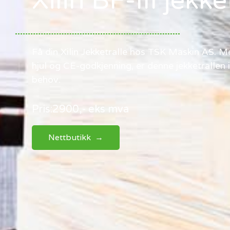
Xilin BF-III jekk
Få din Xilin Jekketralle hos TSK Maskin AS. M
hjul og CE-godkjenning, er denne jekketrallen id
behov.
Pris:
2900,- eks mva
Nettbutikk →