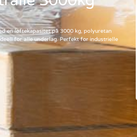
etralle 3000kg
ed en løftekapasitet på 3000 kg, polyuretan
eell for alle underlag. Perfekt for industrielle