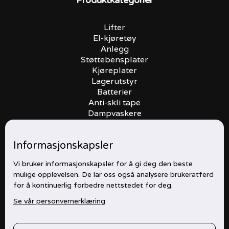
Produktkategorier
Lifter
El-kjøretøy
Anlegg
Støttebensplater
Kjøreplater
Lagerutstyr
Batterier
Anti-skli tape
Dampvaskere
Batteribanker
Informasjonskapsler
Åpningstider
Vi bruker informasjonskapsler for å gi deg den beste
mulige opplevelsen. De lar oss også analysere brukeratferd
Mandag
07:00 - 16:00
for å kontinuerlig forbedre nettstedet for deg.
Tirsdag
07:00 - 16:00
Se vår personvernerklæring
Onsdag
07:00 - 16:00
Torsdag
07:00 - 16:00
Fredag
07:00 - 16:00